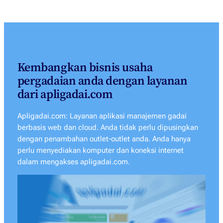
Kembangkan bisnis usaha
pergadaian anda dengan layanan
dari apligadai.com
Apligadai.com: Layanan aplikasi manajemen gadai
berbasis web dan cloud. Anda tidak perlu dipusingkan
dengan penambahan outlet-outlet anda. Anda hanya
perlu menyediakan komputer dan koneksi internet
dalam mengakses apligadai.com.