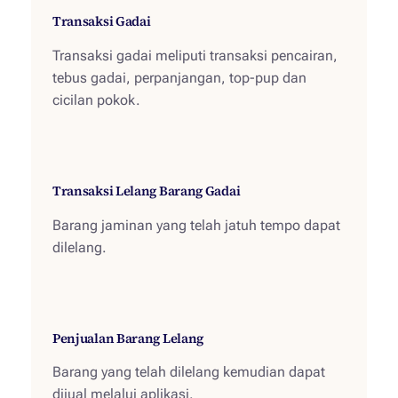
Transaksi Gadai
Transaksi gadai meliputi transaksi pencairan,
tebus gadai, perpanjangan, top-pup dan
cicilan pokok.
Transaksi Lelang Barang Gadai
Barang jaminan yang telah jatuh tempo dapat
dilelang.
Penjualan Barang Lelang
Barang yang telah dilelang kemudian dapat
dijual melalui aplikasi.