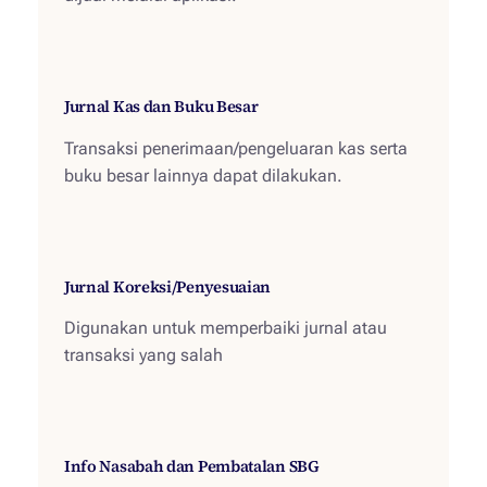
Jurnal Kas dan Buku Besar
Transaksi penerimaan/pengeluaran kas serta
buku besar lainnya dapat dilakukan.
Jurnal Koreksi/Penyesuaian
Digunakan untuk memperbaiki jurnal atau
transaksi yang salah
Info Nasabah dan Pembatalan SBG